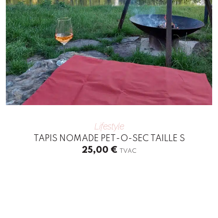
chosen
on
the
product
page
Lifestyle
TAPIS NOMADE PET-O-SEC TAILLE S
25,00
€
TVAC
This
product
has
multiple