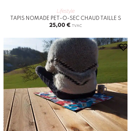
Lifestyle
TAPIS NOMADE PET-O-SEC CHAUD TAILLE S
25,00
€
TVAC
This
product
has
multiple
variants.
The
options
may
be
chosen
on
the
product