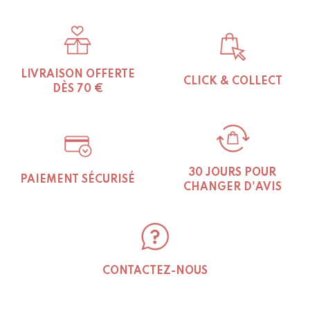
variants.
The
options
may
be
LIVRAISON OFFERTE
CLICK & COLLECT
chosen
DÈS 70 €
on
the
product
page
30 JOURS POUR
PAIEMENT SÉCURISÉ
CHANGER D'AVIS
CONTACTEZ-NOUS