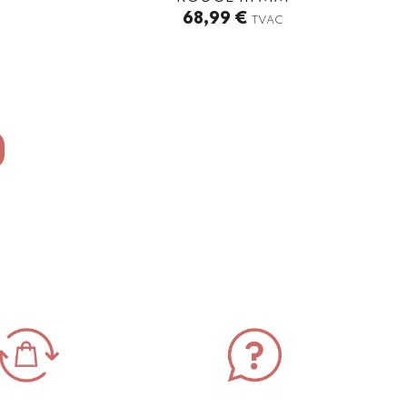
68,99
€
TVAC