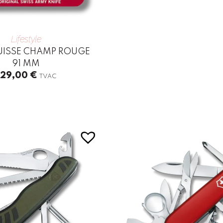
Lifestyle
UISSE CHAMP ROUGE
91 MM
129,00
€
TVAC