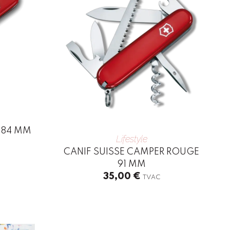
 84 MM
Lifestyle
CANIF SUISSE CAMPER ROUGE
91 MM
35,00
€
TVAC