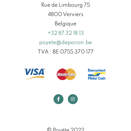
Rue de Limbourg 75
4800 Verviers
Belgique
+32 87 32 18 13
poyete@depairon.be
TVA : BE 0755 370 177
© Poyète 2022