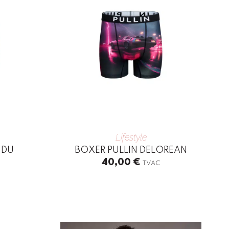
Lifestyle
 DU
BOXER PULLIN DELOREAN
40,00
€
TVAC
This
product
has
multiple