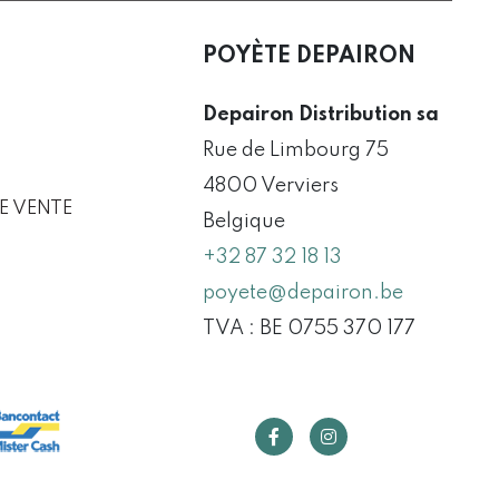
POYÈTE DEPAIRON
Depairon Distribution sa
Rue de Limbourg 75
4800 Verviers
E VENTE
Belgique
+32 87 32 18 13
poyete@depairon.be
TVA : BE 0755 370 177