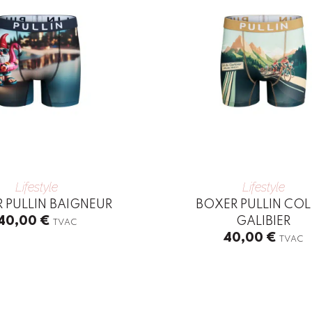
Lifestyle
Lifestyle
 PULLIN BAIGNEUR
BOXER PULLIN COL
40,00
€
GALIBIER
TVAC
40,00
€
TVAC
This
product
has