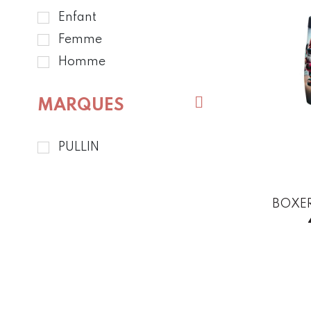
Enfant
Femme
Homme
MARQUES
PULLIN
BOXER
This
product
has
multiple