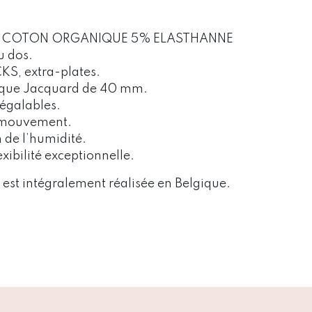
% COTON ORGANIQUE 5% ELASTHANNE
u dos.
S, extra-plates.
ique Jacquard de 40 mm.
négalables.
e mouvement.
 de l’humidité.
exibilité exceptionnelle.
 est intégralement réalisée en Belgique.