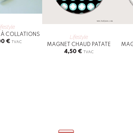
ifestyle
 À COLLATIONS
Lifestyle
00
€
TVAC
MAGNET CHAUD PATATE
MAG
4,50
€
TVAC