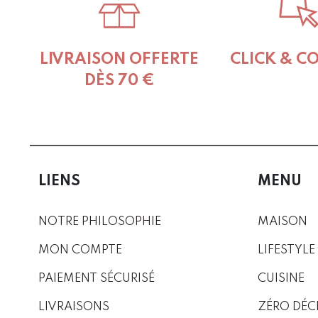
the
product
page
LIVRAISON OFFERTE
CLICK & C
DÈS 70 €
LIENS
MENU
NOTRE PHILOSOPHIE
MAISON
MON COMPTE
LIFESTYLE
PAIEMENT SÉCURISÉ
CUISINE
LIVRAISONS
ZÉRO DÉC