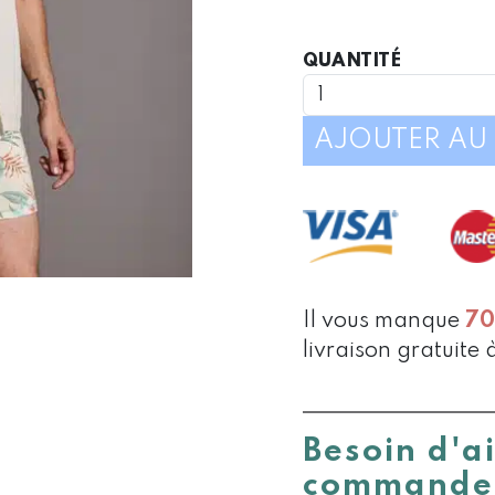
QUANTIT
QUANTITÉ
DE
CALEÇON
AMPLE
AJOUTER AU 
DE
NUIT
FLEURS
HAWAÏ
Il vous manque
7
livraison gratuite 
Besoin d'a
commande