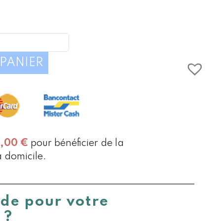
É
PANIER
0,00
€
pour bénéficier de la
à domicile.
ide pour votre
 ?