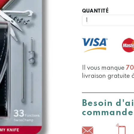
QUANTIT
QUANTITÉ
DE
CANIF
SUISSE
CHAMP
ROUGE
91
MM
Il vous manque
7
livraison gratuite 
Besoin d'a
commande