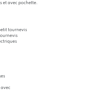
s et avec pochette.
etit tournevis
tournevis
ectriques
ges
n avec