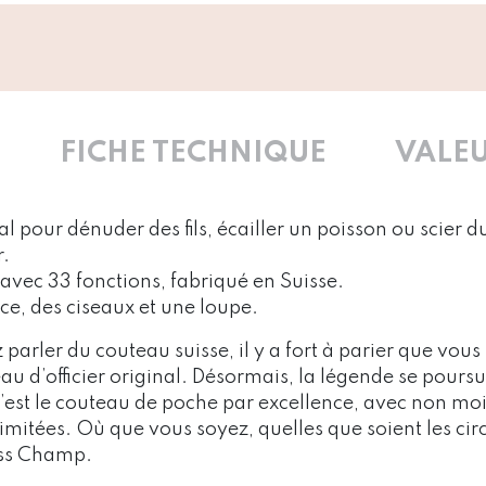
FICHE TECHNIQUE
VALEU
 pour dénuder des fils, écailler un poisson ou scier d
.
vec 33 fonctions, fabriqué en Suisse.
, des ciseaux et une loupe.
arler du couteau suisse, il y a fort à parier que vous
u d’officier original. Désormais, la légende se poursu
st le couteau de poche par excellence, avec non moi
llimitées. Où que vous soyez, quelles que soient les ci
iss Champ.