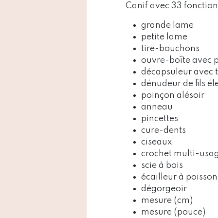
Canif avec 33 fonction
grande lame
petite lame
tire-bouchons
ouvre-boîte avec p
décapsuleur avec 
dénudeur de fils él
poinçon alésoir
anneau
pincettes
cure-dents
ciseaux
crochet multi-usa
scie à bois
écailleur à poisso
dégorgeoir
mesure (cm)
mesure (pouce)