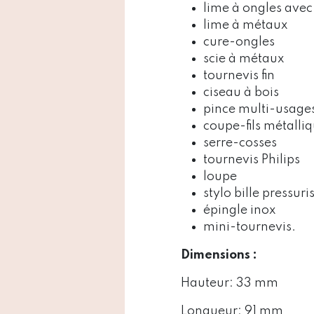
lime à ongles avec
lime à métaux
cure-ongles
scie à métaux
tournevis fin
ciseau à bois
pince multi-usage
coupe-fils métalli
serre-cosses
tournevis Philips
loupe
stylo bille pressuri
épingle inox
mini-tournevis.
Dimensions :
Hauteur:
33 mm
Longueur:
91 mm