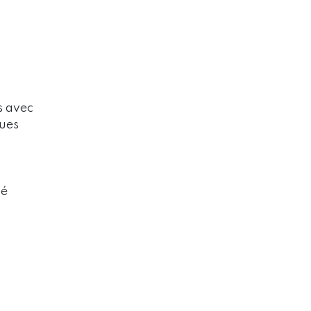
s avec
ques
sé