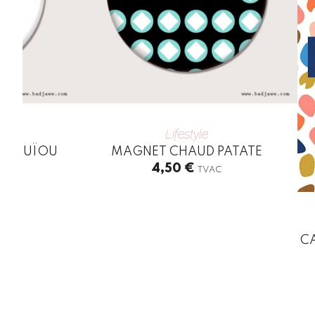
Lifestyle
DÉTOUÏOU
MAGNET CHAUD PATATE
4,50
€
TVAC
CA