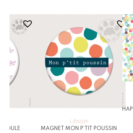
HAP
Lifestyle
 POULE
MAGNET MON P’TIT POUSSIN