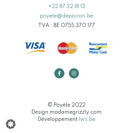
+32 87 32 18 13
poyete@depairon.be
TVA : BE 0755 370 177
© Poyète 2022
Design madamegrizzly.com
Développement
lws.be