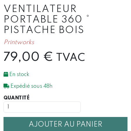
VENTILATEUR
PORTABLE 360 °
PISTACHE BOIS
Printworks
79,00
€
TVAC
En stock
Expédié sous 48h
QUANTITÉ
QUANTITÉ
DE
VENTILATEUR
PORTABLE
360
AJOUTER AU PANIER
°