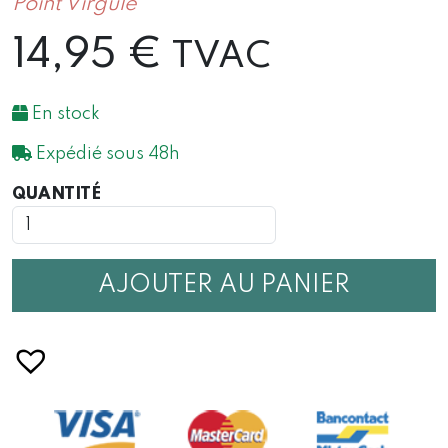
Point Virgule
14,95
€
TVAC
En stock
Expédié sous 48h
QUANTITÉ
QUANTITÉ
DE
REFROIDISSEUR
À
VIN
AJOUTER AU PANIER
OU
CHAMPAGNE