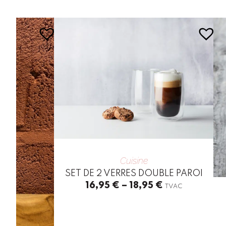
Cuisine
SET DE 2 VERRES DOUBLE PAROI
Price
16,95
€
–
18,95
€
TVAC
range:
16,95 €
This
through
product