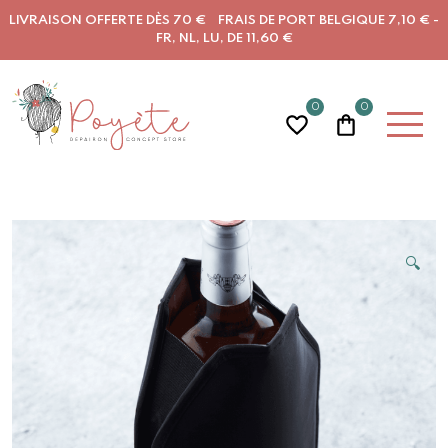
LIVRAISON OFFERTE DÈS 70 € FRAIS DE PORT BELGIQUE 7,10 € -
FR, NL, LU, DE 11,60 €
0
0
🔍