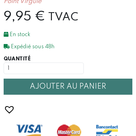
Point Virgule
9,95
€
TVAC
En stock
Expédié sous 48h
QUANTITÉ
QUANTITÉ
DE
SET
DE
4
AJOUTER AU PANIER
PAILLES
EN
INOX
ARC-
EN-
CIEL