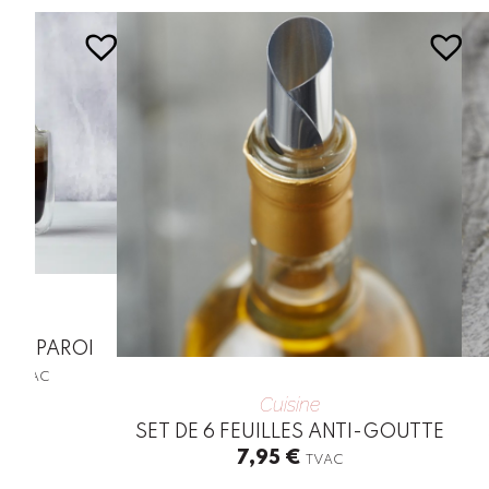
BLE PAROI
Price
€
TVAC
range:
Cuisine
16,95 €
SET DE 6 FEUILLES ANTI-GOUTTE
through
7,95
€
TVAC
18,95 €