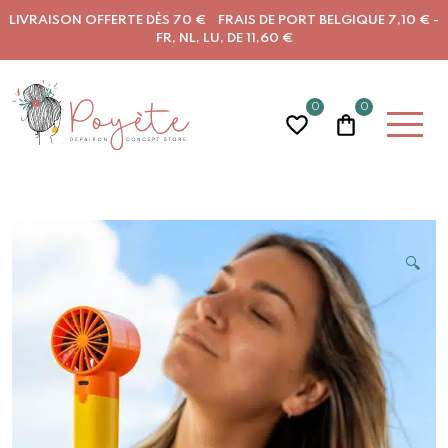
LIVRAISON OFFERTE DÈS 70 € FRAIS DE PORT BELGIQUE 7,10 € -
FR, NL, LU, DE 11,60 €
0
0
🔍