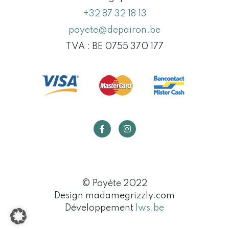
+32 87 32 18 13
poyete@depairon.be
TVA : BE 0755 370 177
© Poyète 2022
Design madamegrizzly.com
Développement
lws.be