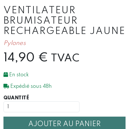
VENTILATEUR
BRUMISATEUR
RECHARGEABLE JAUNE
Pylones
14,90
€
TVAC
En stock
Expédié sous 48h
QUANTITÉ
QUANTITÉ
DE
VENTILATEUR
BRUMISATEUR
RECHARGEABLE
AJOUTER AU PANIER
JAUNE