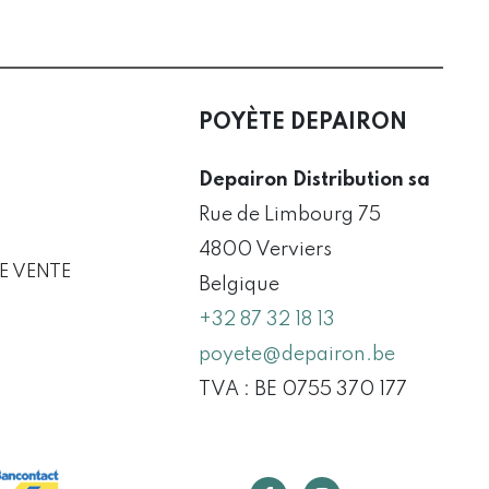
POYÈTE DEPAIRON
Depairon Distribution sa
Rue de Limbourg 75
4800 Verviers
E VENTE
Belgique
+32 87 32 18 13
poyete@depairon.be
TVA : BE 0755 370 177