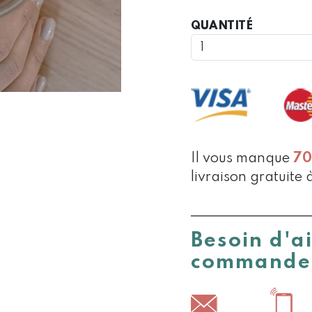
QUANTIT
QUANTITÉ
DE
TASSE
DOUBLE
PAROIS
COEUR
150
ML
Il vous manque
7
livraison gratuite 
Besoin d'a
commande