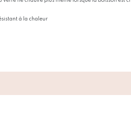
 du verre ne chauffe plus même lorsque la boisson est 
sistant à la chaleur