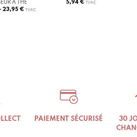
EUR À THÉ
5,94
€
TVAC
Price
–
23,95
€
TVAC
range:
18,95 €
through
23,95 €
OLLECT
PAIEMENT SÉCURISÉ
30 J
CHAN