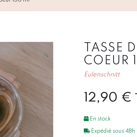
TASSE 
🔍
COEUR 
Eulenschnitt
12,90
€
En stock
Expédié sous 48h