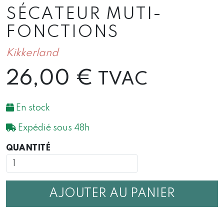
SÉCATEUR MUTI-
FONCTIONS
Kikkerland
26,00
€
TVAC
En stock
Expédié sous 48h
QUANTITÉ
QUANTITÉ
DE
SÉCATEUR
MUTI-
FONCTIONS
AJOUTER AU PANIER