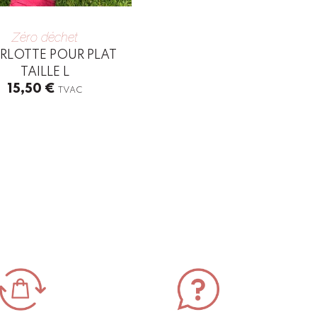
Zéro déchet
RLOTTE POUR PLAT
TAILLE L
15,50
€
TVAC
t
le
s.
s