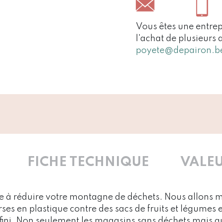
Vous êtes une entrep
l'achat de plusieurs 
poyete@depairon.b
FICHE TECHNIQUE
VALEU
e à réduire votre montagne de déchets. Nous allons m
es en plastique contre des sacs de fruits et légumes 
infini. Non seulement les magasins sans déchets mais a