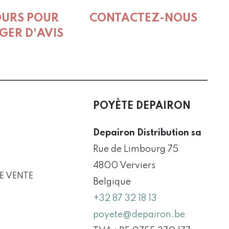
t
OURS POUR
CONTACTEZ-NOUS
GER D'AVIS
POYÈTE DEPAIRON
Depairon Distribution sa
Rue de Limbourg 75
4800 Verviers
E VENTE
Belgique
+32 87 32 18 13
poyete@depairon.be