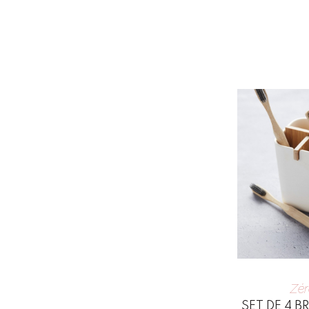
Zér
SET DE 4 B