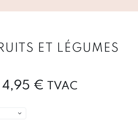
RUITS ET LÉGUMES
Price
4,95
€
TVAC
range:
3,96 €
through