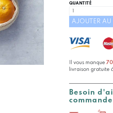
QUANTIT
QUANTITÉ
DE
SAC
À
AJOUTER AU 
FRUITS
ET
LÉGUMES
Il vous manque
7
livraison gratuite 
Besoin d'a
commande