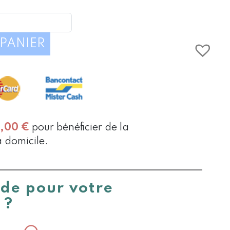
É
4,95 €
PANIER
0,00
€
pour bénéficier de la
à domicile.
ide pour votre
 ?