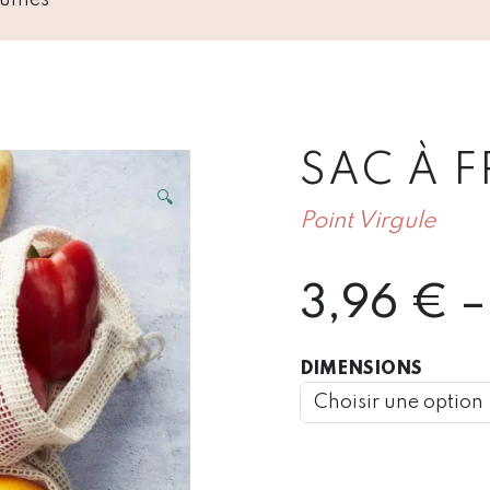
SAC À F
🔍
Point Virgule
3,96
€
–
DIMENSIONS