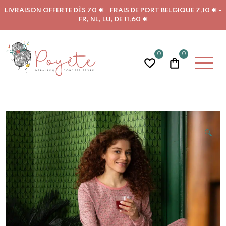
LIVRAISON OFFERTE DÈS 70 € FRAIS DE PORT BELGIQUE 7,10 € -
FR, NL, LU, DE 11,60 €
0
0
🔍