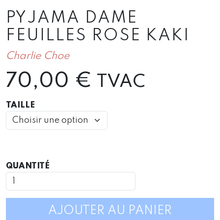
PYJAMA DAME
FEUILLES ROSE KAKI
Charlie Choe
70,00
€
TVAC
TAILLE
QUANTITÉ
QUANTITÉ
DE
PYJAMA
DAME
FEUILLES
AJOUTER AU PANIER
ROSE