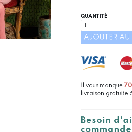
QUANTIT
QUANTITÉ
DE
PYJAMA
DAME
AJOUTER AU 
VELOUR
ROSE
Il vous manque
7
livraison gratuite 
Besoin d'a
commande