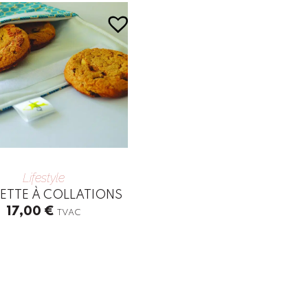
Lifestyle
ETTE À COLLATIONS
17,00
€
TVAC
t
le