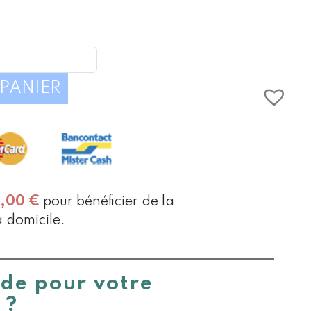
É
PANIER
0,00
€
pour bénéficier de la
à domicile.
ide pour votre
 ?