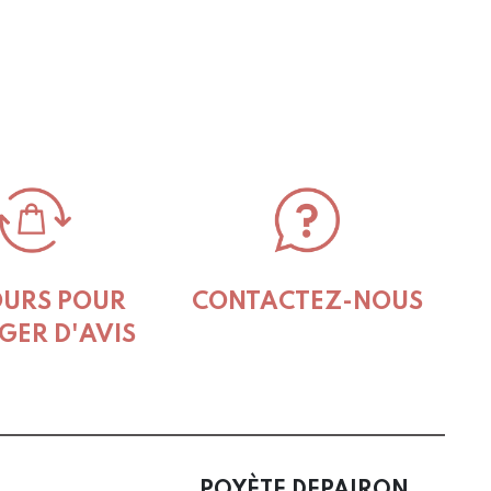
s.
s
t
OURS POUR
CONTACTEZ-NOUS
GER D'AVIS
POYÈTE DEPAIRON