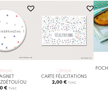
POCH
ifestyle
Lifestyle
AGNET
CARTE FÉLICITATIONS
RZDÉTOUÏOU
2,00
€
TVAC
This
50
€
TVAC
produc
has
multip