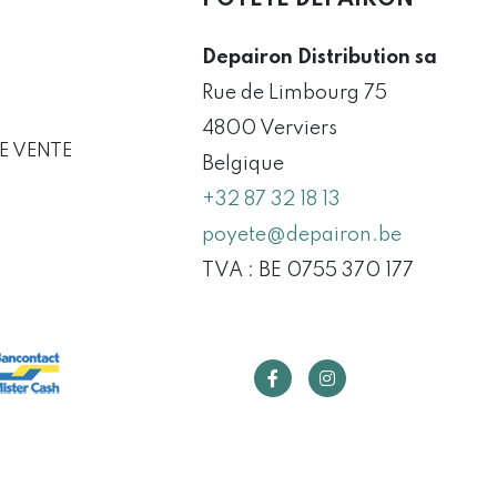
Depairon Distribution sa
Rue de Limbourg 75
4800 Verviers
E VENTE
Belgique
+32 87 32 18 13
poyete@depairon.be
TVA : BE 0755 370 177