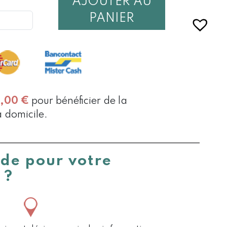
AJOUTER AU
É
PANIER
TION
SE
0,00
€
pour bénéficier de la
à domicile.
ide pour votre
 ?