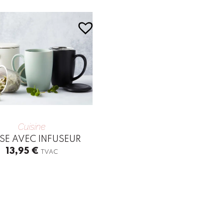
Cuisine
SE AVEC INFUSEUR
13,95
€
TVAC
t
le