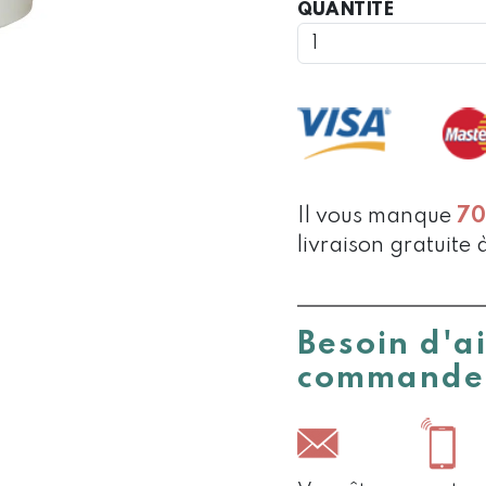
QUANTIT
QUANTITÉ
DE
POT
CONGÉLA
POUR
GLACE
TURQUOI
Il vous manque
7
livraison gratuite 
Besoin d'a
commande