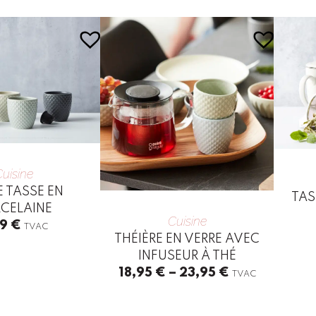
uisine
E TASSE EN
TAS
CELAINE
Cuisine
49
€
TVAC
THÉIÈRE EN VERRE AVEC
This
INFUSEUR À THÉ
produc
Price
18,95
€
–
23,95
€
TVAC
has
range:
multip
18,95 €
This