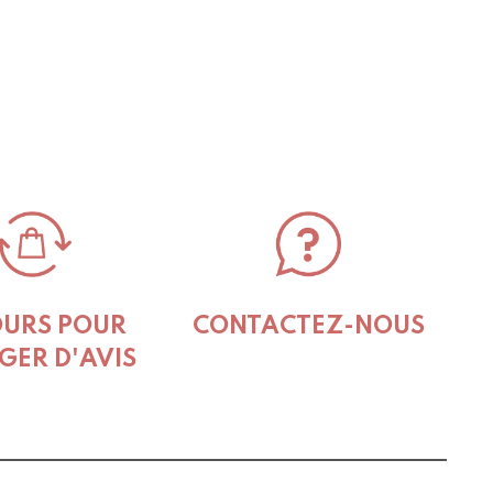
s.
s
t
OURS POUR
CONTACTEZ-NOUS
GER D'AVIS