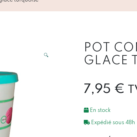
POT CO
🔍
GLACE 
7,95
€
T
En stock
Expédié sous 48h