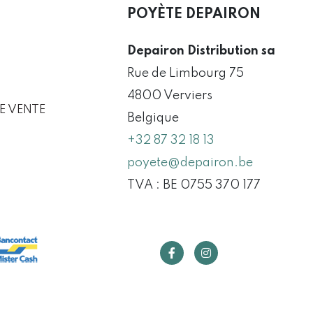
POYÈTE DEPAIRON
Depairon Distribution sa
Rue de Limbourg 75
4800 Verviers
E VENTE
Belgique
+32 87 32 18 13
poyete@depairon.be
TVA : BE 0755 370 177