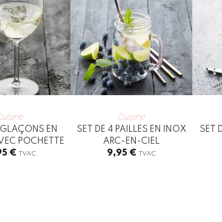
uisine
Cuisine
6 GLAÇONS EN
SET DE 4 PAILLES EN INOX
SET 
AVEC POCHETTE
ARC-EN-CIEL
95
€
9,95
€
TVAC
TVAC