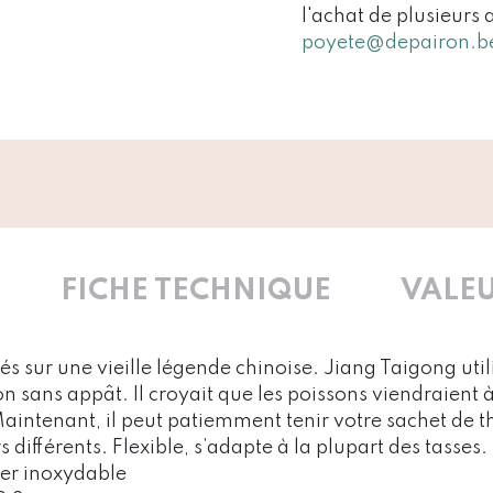
l'achat de plusieurs 
poyete@depairon.b
FICHE TECHNIQUE
VALEU
s sur une vieille légende chinoise. Jiang Taigong util
ans appât. Il croyait que les poissons viendraient à l
Maintenant, il peut patiemment tenir votre sachet de t
 différents. Flexible, s’adapte à la plupart des tasses.
ier inoxydable