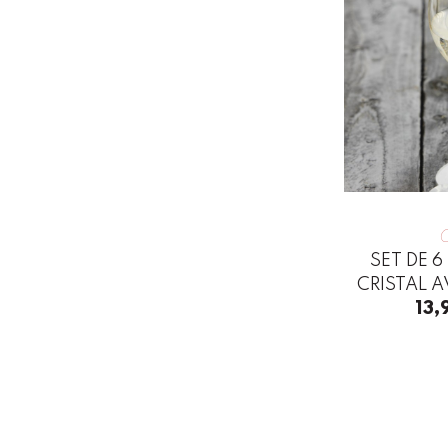
C
SET DE 
CRISTAL 
13,