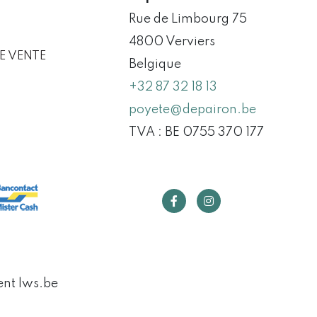
Rue de Limbourg 75
4800 Verviers
E VENTE
Belgique
+32 87 32 18 13
poyete@depairon.be
TVA : BE 0755 370 177
ent
lws.be