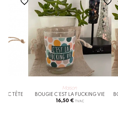
Maison
AVEC TÊTE
BOUGIE C’EST LA FUCKING VIE
B
16,50
€
TVAC