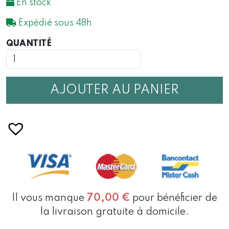
En stock
Expédié sous 48h
QUANTITÉ
QUANTITÉ
DE
PARFUM
MAISON
JARDIN
AJOUTER AU PANIER
PALLANCA
100
ML
Il vous manque
70,00
€
pour bénéficier de
la livraison gratuite à domicile.