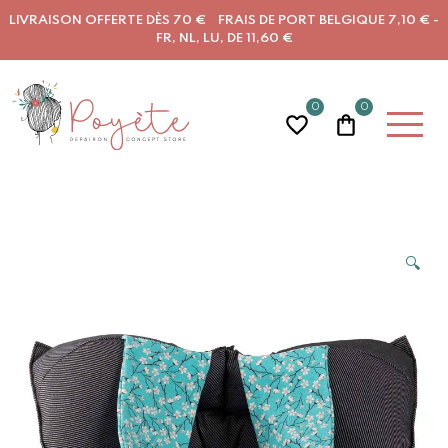
LIVRAISON OFFERTE DÈS 70 € FRAIS DE PORT BELGIQUE 7,10 € -
FR, NL, LU, DE 11,60 €
0
0
🔍