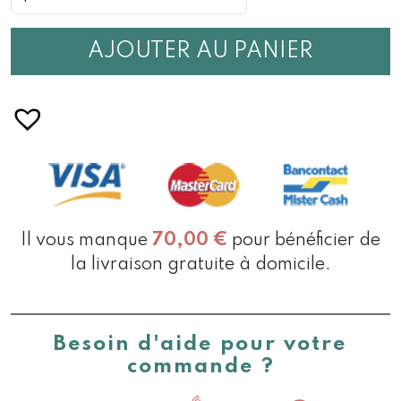
OREILLER
DE
VOYAGE
AJOUTER AU PANIER
ELLIPSE
NARITA
Il vous manque
70,00
€
pour bénéficier de
la livraison gratuite à domicile.
Besoin d'aide pour votre
commande ?