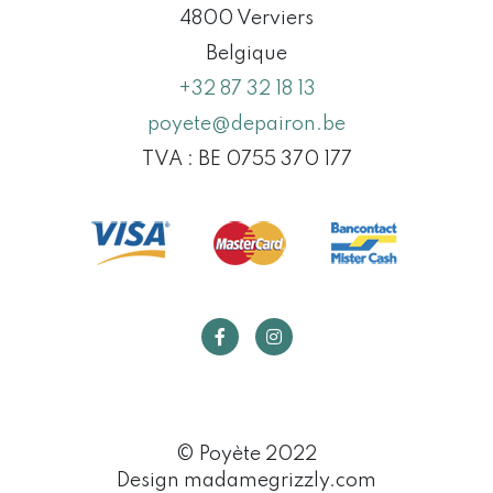
4800 Verviers
Belgique
+32 87 32 18 13
poyete@depairon.be
TVA : BE 0755 370 177
© Poyète 2022
Design madamegrizzly.com