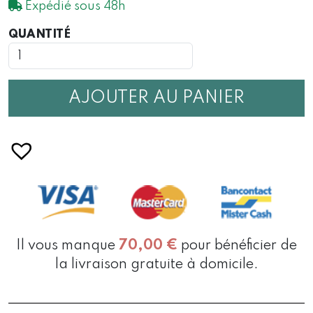
Expédié sous 48h
QUANTITÉ
QUANTITÉ
DE
MAGNET
TOUT
BU
AJOUTER AU PANIER
OR
NOT
TOUT
BU
Il vous manque
70,00
€
pour bénéficier de
la livraison gratuite à domicile.