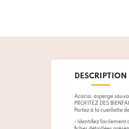
DESCRIPTION
Acacia, asperge sauvag
PROFITEZ DES BIENFAI
Partez à la cueillette d
• Identifiez facilemen
fiches détaillées prése