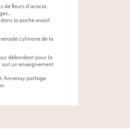
 de fleurs d’acacia,
ages…
r dans la poche avant
omenade culinaire de la
our débordant pour la
t suit un enseignement
ali Ancenay partage
es.