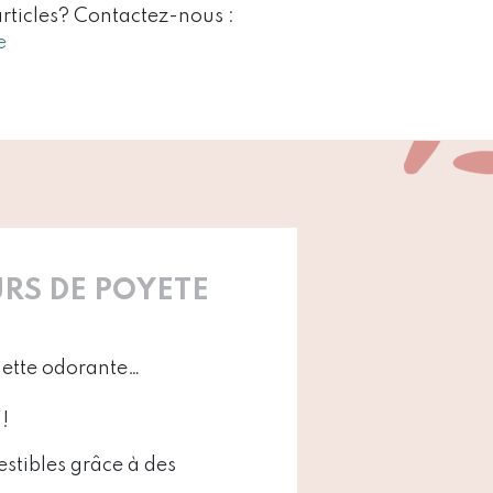
articles? Contactez-nous :
e
RS DE POYETE
lette odorante…
!
estibles grâce à des