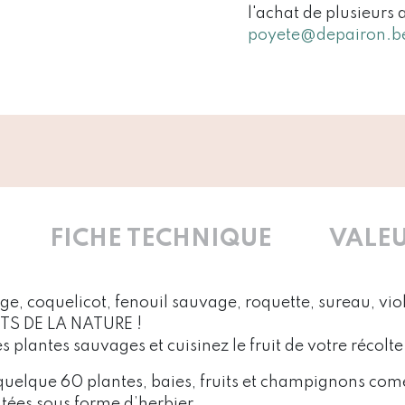
l'achat de plusieurs 
poyete@depairon.b
FICHE TECHNIQUE
VALEU
e, coquelicot, fenouil sauvage, roquette, sureau, vio
TS DE LA NATURE !
es plantes sauvages et cuisinez le fruit de votre récolte 
t quelque 60 plantes, baies, fruits et champignons com
ntées sous forme d’herbier.