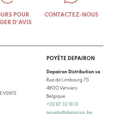
OURS POUR
CONTACTEZ-NOUS
GER D'AVIS
POYÈTE DEPAIRON
Depairon Distribution sa
Rue de Limbourg 75
4800 Verviers
E VENTE
Belgique
+32 87 32 18 13
poyete@depairon.be