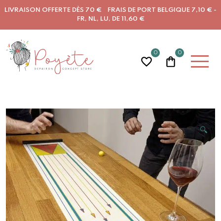
LIVRAISON OFFERTE DÈS 70 € FRAIS DE PORT BELGIQUE 7,10 € -
FR, NL, LU, DE 11,60 €
0
0
🔍