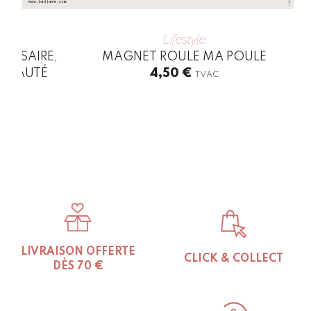
Lifestyle
VERSAIRE,
MAGNET ROULE MA POULE
 BEAUTÉ
4,50
€
TVAC
Th
pr
ha
mu
var
Th
op
ma
be
ch
on
LIVRAISON OFFERTE
CLICK & COLLECT
th
DÈS 70 €
pr
pa