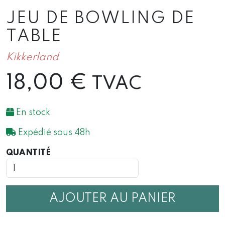
JEU DE BOWLING DE
TABLE
Kikkerland
18,00
€
TVAC
En stock
Expédié sous 48h
QUANTITÉ
QUANTITÉ
DE
JEU
DE
BOWLING
AJOUTER AU PANIER
DE
TABLE