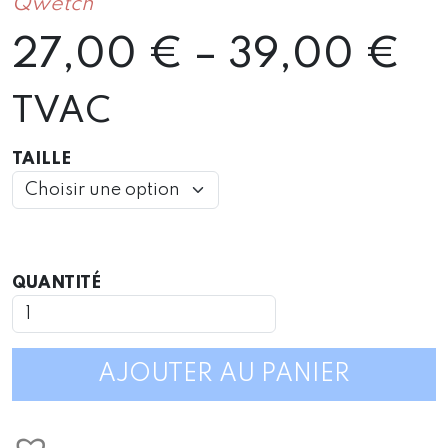
Qwetch
Pr
27,00
€
–
39,00
€
ra
TVAC
27
TAILLE
th
3
QUANTITÉ
QUANTITÉ
DE
GOURDE
ISOTHERME
ARTY
AJOUTER AU PANIER