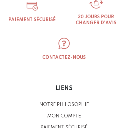
product
pr
page
pa
30 JOURS POUR
PAIEMENT SÉCURISÉ
CHANGER D'AVIS
CONTACTEZ-NOUS
LIENS
NOTRE PHILOSOPHIE
MON COMPTE
PAIEMENT SÉCURISÉ