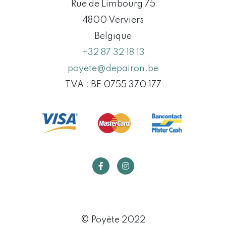
Rue de Limbourg 75
4800 Verviers
Belgique
+32 87 32 18 13
poyete@depairon.be
TVA : BE 0755 370 177
© Poyète 2022