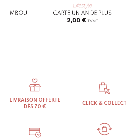
Lifestyle
EN BAMBOU
CARTE UN AN DE PLUS
2,00
€
C
TVAC
LIVRAISON OFFERTE
CLICK & COLLECT
DÈS 70 €