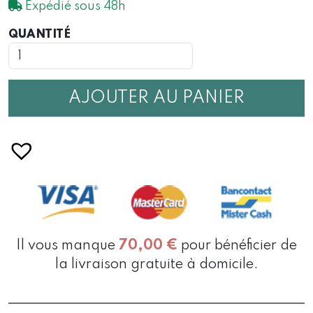
Expédié sous 48h
QUANTITÉ
QUANTITÉ
DE
GEL
DOUCHE
MINUIT
AJOUTER AU PANIER
CHÉRI
200
ML
Il vous manque
70,00
€
pour bénéficier de
la livraison gratuite à domicile.