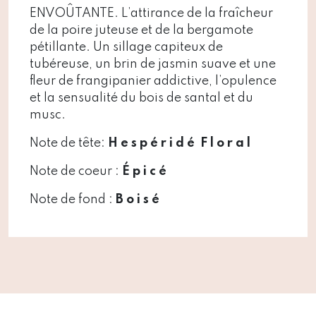
ENVOÛTANTE. L’attirance de la fraîcheur
de la poire juteuse et de la bergamote
pétillante. Un sillage capiteux de
tubéreuse, un brin de jasmin suave et une
fleur de frangipanier addictive, l’opulence
et la sensualité du bois de santal et du
musc.
Note de tête:
H e s p é r i d é
F l o r a l
Note de coeur :
É p i c é
Note de fond :
B o i s é