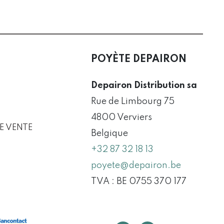
POYÈTE DEPAIRON
Depairon Distribution sa
Rue de Limbourg 75
4800 Verviers
E VENTE
Belgique
+32 87 32 18 13
poyete@depairon.be
TVA : BE 0755 370 177