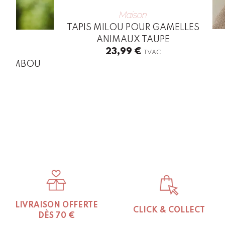
Maison
TAPIS MILOU POUR GAMELLES
ANIMAUX TAUPE
23,99
€
TVAC
E BAMBOU
C
LIVRAISON OFFERTE
CLICK & COLLECT
DÈS 70 €