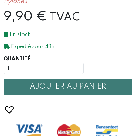
Pylones
9,90
€
TVAC
En stock
Expédié sous 48h
QUANTITÉ
QUANTITÉ
DE
CHAUFFERETTE
CHAT
BLANC
AJOUTER AU PANIER