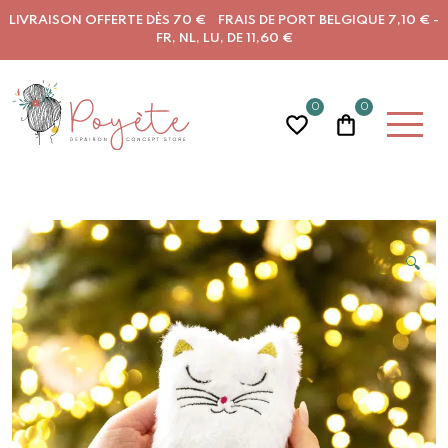
LIVRAISON OFFERTE DÈS 70 € FRAIS DE PORT BELGIQUE 7,10 € -
FR, NL, LU, DE 11,60 €
0
0
🔍