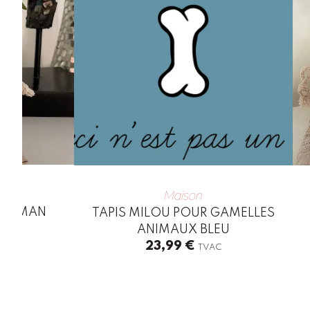
Maison
E MAMAN
TAPIS MILOU POUR GAMELLES
ANIMAUX BLEU
C
23,99
€
TVAC