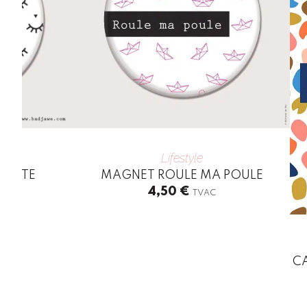
Lifestyle
IANTE
MAGNET ROULE MA POULE
4,50
€
TVAC
CA