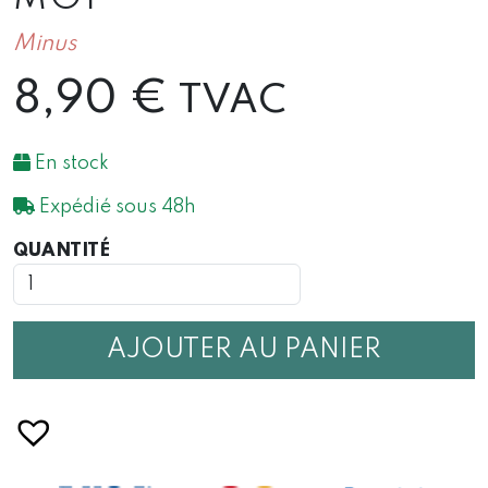
Minus
8,90
€
TVAC
En stock
Expédié sous 48h
QUANTITÉ
QUANTITÉ
DE
CARTES
DE
DISCUSSIONS
AJOUTER AU PANIER
DE
TOI
À
MOI