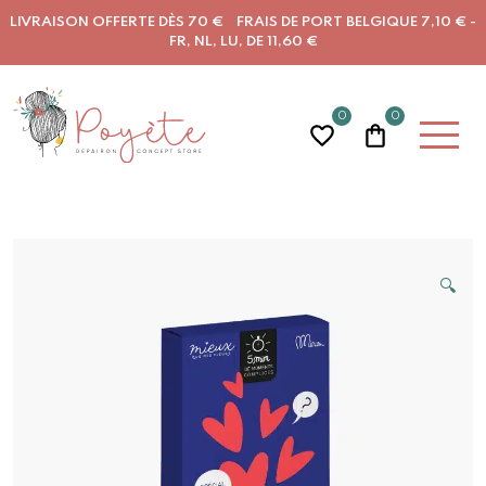
LIVRAISON OFFERTE DÈS 70 € FRAIS DE PORT BELGIQUE 7,10 € -
FR, NL, LU, DE 11,60 €
0
0
🔍