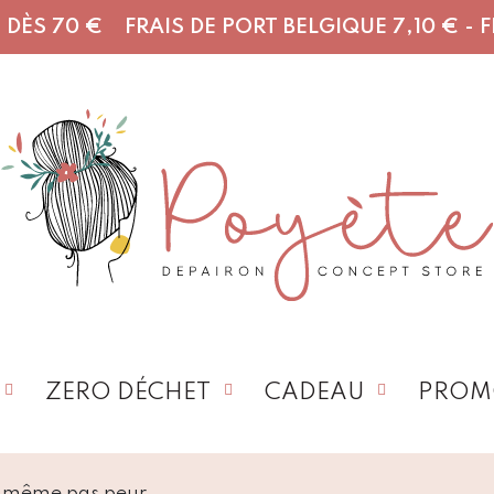
DÈS 70 € FRAIS DE PORT BELGIQUE 7,10 € - FR,
ZERO DÉCHET
CADEAU
PROM
ns même pas peur