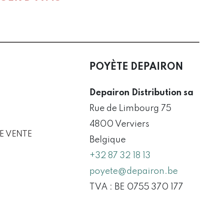
POYÈTE DEPAIRON
Depairon Distribution sa
Rue de Limbourg 75
4800 Verviers
E VENTE
Belgique
+32 87 32 18 13
poyete@depairon.be
TVA : BE 0755 370 177