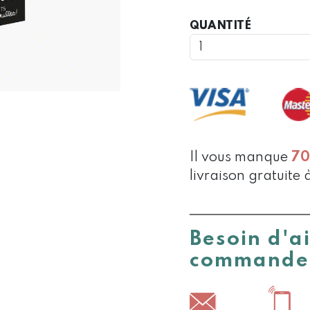
QUANTIT
QUANTITÉ
DE
CARTES
DE
DISCUSSI
MÊME
PAS
PEUR
Il vous manque
7
livraison gratuite 
Besoin d'a
commande