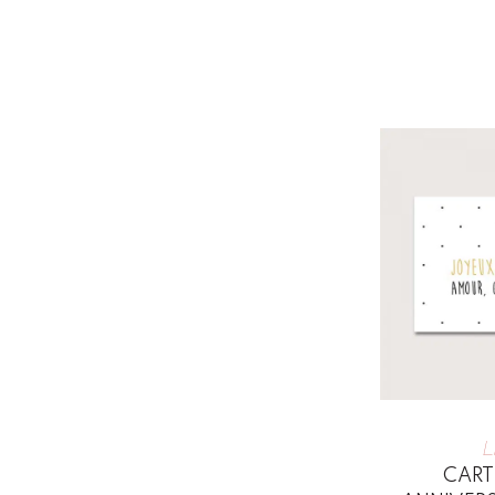
L
CART