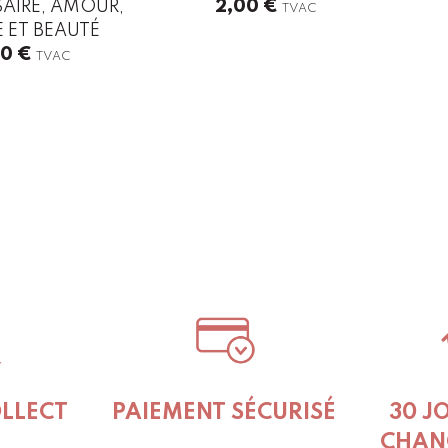
AIRE, AMOUR,
2,00
€
TVAC
 ET BEAUTÉ
00
€
TVAC
OLLECT
PAIEMENT SÉCURISÉ
30 J
CHAN