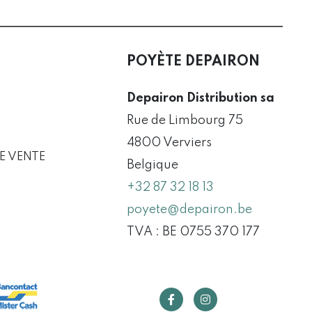
POYÈTE DEPAIRON
Depairon Distribution sa
Rue de Limbourg 75
4800 Verviers
E VENTE
Belgique
+32 87 32 18 13
poyete@depairon.be
TVA : BE 0755 370 177