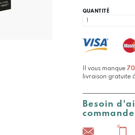
QUANTIT
QUANTITÉ
DE
CARTES
DE
DISCUSSI
DILEMME
ABSURDE
Il vous manque
7
livraison gratuite 
Besoin d'a
commande