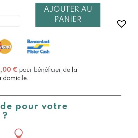
AJOUTER AU
É
PANIER
ONS
S
S
0,00
€
pour bénéficier de la
à domicile.
ide pour votre
 ?