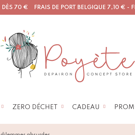
DÈS 70 € FRAIS DE PORT BELGIQUE 7,10 € - FR,
ZERO DÉCHET
CADEAU
PROM
s dilemmes absurdes