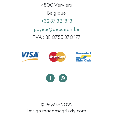
4800 Verviers
Belgique
+32 87 32 18 13
poyete@depairon.be
TVA : BE 0755 370 177
© Poyète 2022
Design madamegrizzly.com