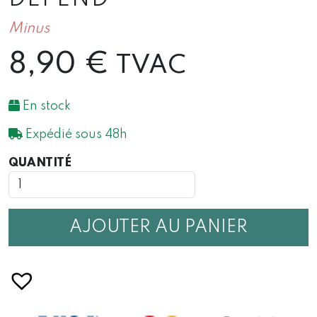
Minus
8,90
€
TVAC
En stock
Expédié sous 48h
QUANTITÉ
QUANTITÉ
DE
CARTES
DE
DISCUSSIONS
AJOUTER AU PANIER
ÇA
SE
DÉFEND