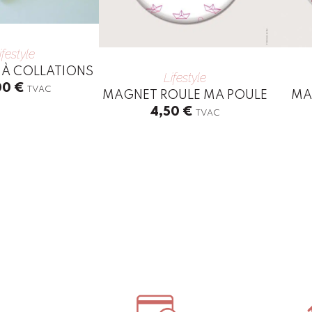
ifestyle
 À COLLATIONS
Lifestyle
00
€
TVAC
MAGNET ROULE MA POULE
MA
4,50
€
TVAC