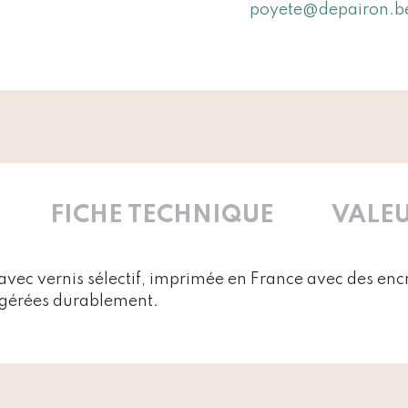
poyete@depairon.b
FICHE TECHNIQUE
VALEU
vec vernis sélectif, imprimée en France avec des encr
s gérées durablement.