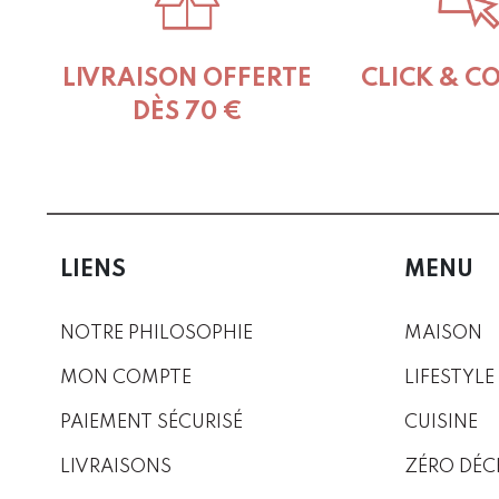
product
page
LIVRAISON OFFERTE
CLICK & C
DÈS 70 €
LIENS
MENU
NOTRE PHILOSOPHIE
MAISON
MON COMPTE
LIFESTYLE
PAIEMENT SÉCURISÉ
CUISINE
LIVRAISONS
ZÉRO DÉC