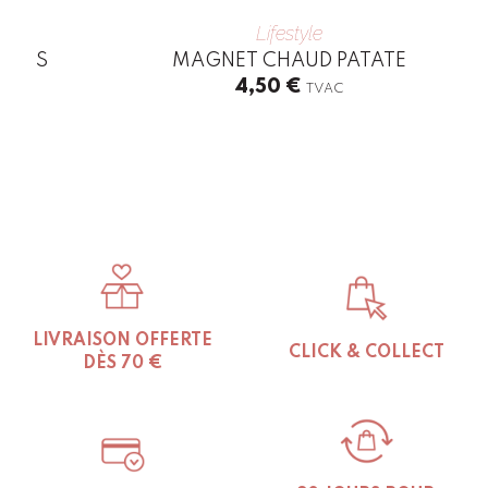
Lifestyle
TIONS
MAGNET CHAUD PATATE
4,50
€
TVAC
LIVRAISON OFFERTE
CLICK & COLLECT
DÈS 70 €