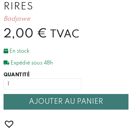
RIRES
Badjawe
2,00
€
TVAC
En stock
Expédié sous 48h
QUANTITÉ
QUANTITÉ
DE
CARTE
POUR
LE
AJOUTER AU PANIER
MEILLEUR
ET
POUR
LES