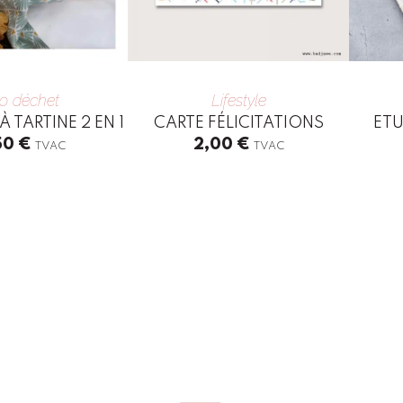
o déchet
Lifestyle
 TARTINE 2 EN 1
CARTE FÉLICITATIONS
ETU
50
€
2,00
€
TVAC
TVAC