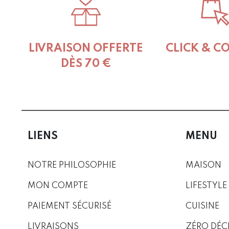
on
the
product
page
LIVRAISON OFFERTE
CLICK & C
DÈS 70 €
LIENS
MENU
NOTRE PHILOSOPHIE
MAISON
MON COMPTE
LIFESTYLE
PAIEMENT SÉCURISÉ
CUISINE
LIVRAISONS
ZÉRO DÉC