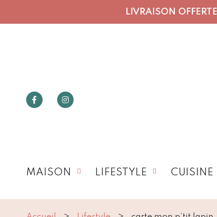
LIVRAISON OFFERTE 
MAISON
LIFESTYLE
CUISINE
Accueil
Lifestyle
carte mon p’tit lapin