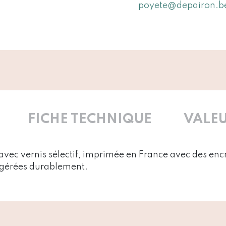
poyete@depairon.b
FICHE TECHNIQUE
VALEU
vec vernis sélectif, imprimée en France avec des encr
s gérées durablement.