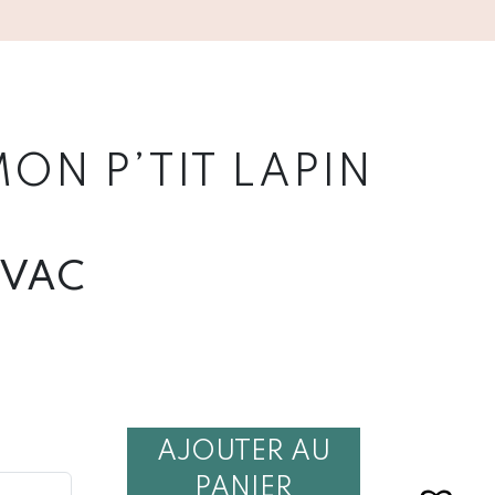
ON P’TIT LAPIN
TVAC
AJOUTER AU
É
PANIER