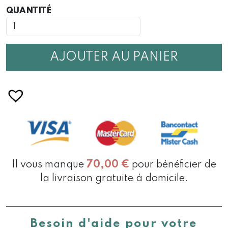
QUANTITÉ
QUANTITÉ
DE
CARTE
JOYEUSES
FÊTES
AJOUTER AU PANIER
Il vous manque
70,00
€
pour bénéficier de
la livraison gratuite à domicile.
Besoin d'aide pour votre