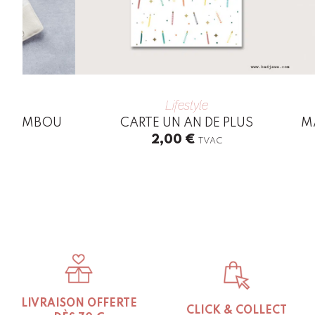
Lifestyle
EN BAMBOU
CARTE UN AN DE PLUS
MA
2,00
€
C
TVAC
LIVRAISON OFFERTE
CLICK & COLLECT