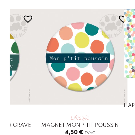
HAP
Lifestyle
IFFER GRAVE
MAGNET MON P’TIT POUSSIN
4,50
€
TVAC