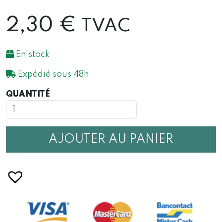
2,30
€
TVAC
En stock
Expédié sous 48h
QUANTITÉ
QUANTITÉ
DE
CARTE
GROS
CÂLIN
AJOUTER AU PANIER
MÊME
DE
LOIN