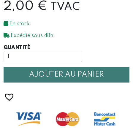
2,00
€
TVAC
En stock
Expédié sous 48h
QUANTITÉ
QUANTITÉ
DE
CARTE
D'ANNIVERSAIRE
UN
AJOUTER AU PANIER
JOUR
SPÉCIAL
POUR
UNE
PERSONNE
GÉNIALE