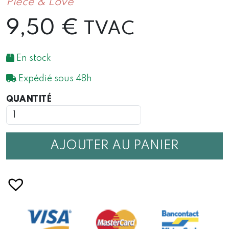
Piece & Love
9,50
€
TVAC
En stock
Expédié sous 48h
QUANTITÉ
QUANTITÉ
DE
CARNET
PAS
DE
AJOUTER AU PANIER
CULOTTE