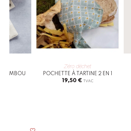
Zéro déchet
EN BAMBOU
POCHETTE À TARTINE 2 EN 1
19,50
€
C
TVAC
This
product
has
multiple
variants.