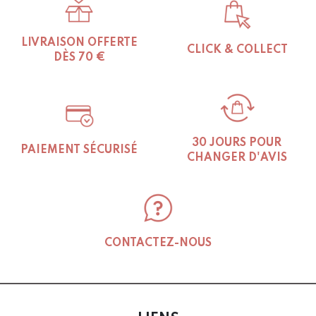
The
options
may
LIVRAISON OFFERTE
CLICK & COLLECT
be
DÈS 70 €
chosen
on
the
product
page
30 JOURS POUR
PAIEMENT SÉCURISÉ
CHANGER D'AVIS
CONTACTEZ-NOUS