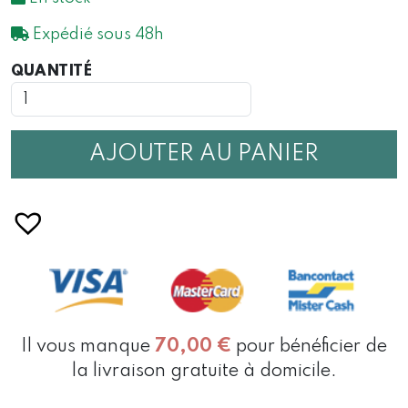
Expédié sous 48h
QUANTITÉ
QUANTITÉ
DE
CANIF
SUISSE
SPARTAN
AJOUTER AU PANIER
WOOD
BRUN
91
MM
Il vous manque
70,00
€
pour bénéficier de
la livraison gratuite à domicile.