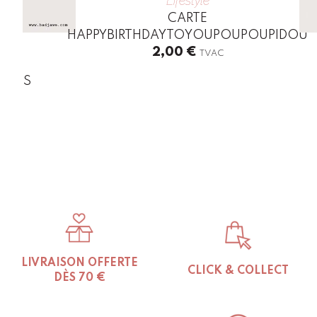
Lifestyle
CARTE
HAPPYBIRTHDAYTOYOUPOUPOUPIDOU
2,00
€
TVAC
TIONS
LIVRAISON OFFERTE
CLICK & COLLECT
DÈS 70 €