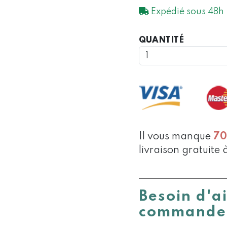
Expédié sous 48h
QUANTIT
QUANTITÉ
DE
BROSSE
À
VAISSELL
À
MAIN
AVEC
TÊTE
Il vous manque
7
AMOVIBL
livraison gratuite 
Besoin d'a
commande