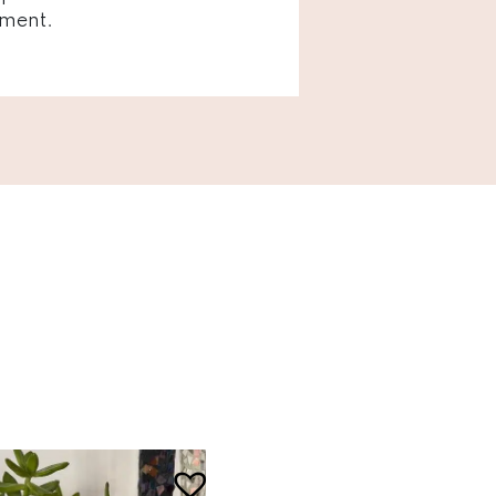
ément.