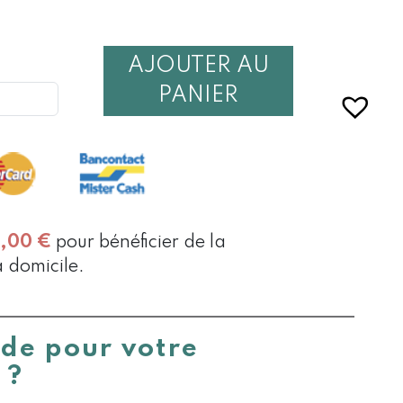
AJOUTER AU
É
PANIER
E
0,00
€
pour bénéficier de la
E
à domicile.
ide pour votre
 ?