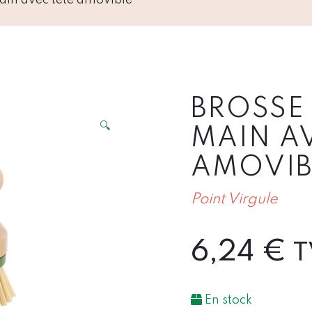
BROSSE 
🔍
MAIN A
AMOVIB
Point Virgule
6,24
€
T
En stock