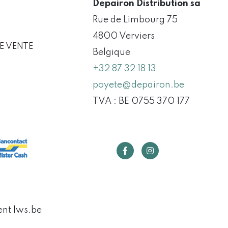
Depairon Distribution sa
Rue de Limbourg 75
4800 Verviers
E VENTE
Belgique
+32 87 32 18 13
poyete@depairon.be
TVA : BE 0755 370 177
ent
lws.be