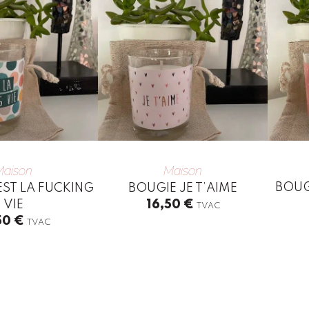
Maison
Maison
BOUG
EST LA FUCKING
BOUGIE JE T’AIME
VIE
16,50
€
TVAC
50
€
TVAC