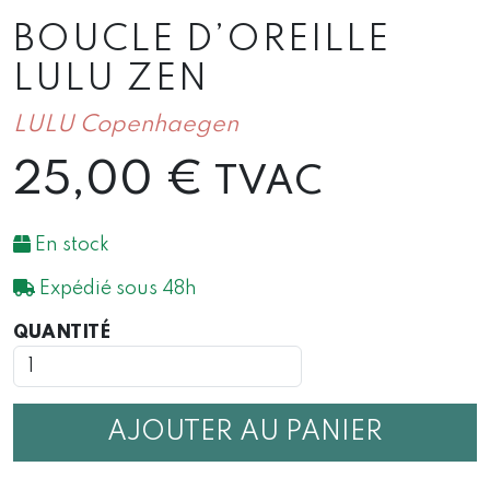
BOUCLE D’OREILLE
LULU ZEN
LULU Copenhaegen
25,00
€
TVAC
En stock
Expédié sous 48h
QUANTITÉ
QUANTITÉ
DE
BOUCLE
D'OREILLE
LULU
AJOUTER AU PANIER
ZEN