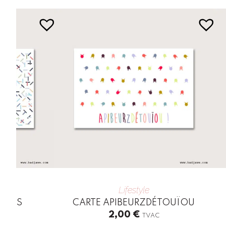
Lifestyle
TIONS
CARTE APIBEURZDÉTOUÏOU
2,00
€
TVAC