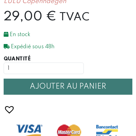
LULU Copenhaegen
29,00
€
TVAC
En stock
Expédié sous 48h
QUANTITÉ
QUANTITÉ
DE
BOUCLE
D'OREILLE
LULU
AJOUTER AU PANIER
ÉTOILE