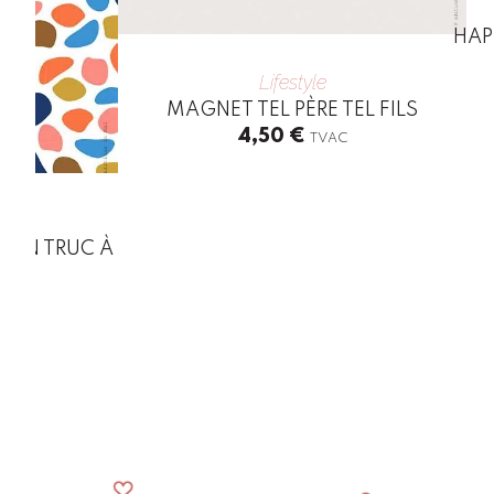
HAP
Lifestyle
MAGNET TEL PÈRE TEL FILS
4,50
€
TVAC
S UN TRUC À