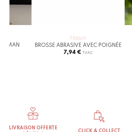
Maison
E MAMAN
BROSSE ABRASIVE AVEC POIGNÉE
7,94
€
C
TVAC
LIVRAISON OFFERTE
CLICK & COLLECT