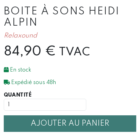
BOITE À SONS HEIDI
ALPIN
Relaxound
84,90
€
TVAC
En stock
Expédié sous 48h
QUANTITÉ
QUANTITÉ
DE
BOITE
À
SONS
AJOUTER AU PANIER
HEIDI
ALPIN