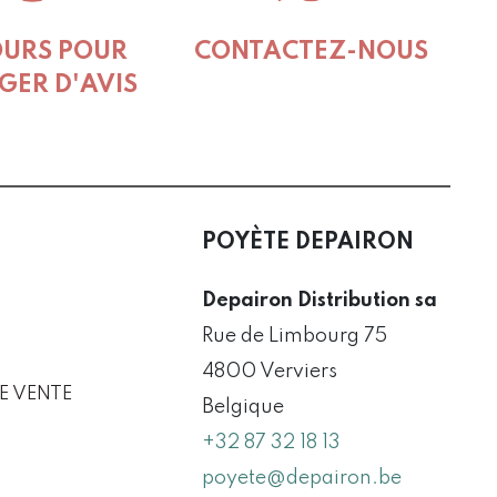
t
OURS POUR
CONTACTEZ-NOUS
GER D'AVIS
POYÈTE DEPAIRON
Depairon Distribution sa
Rue de Limbourg 75
4800 Verviers
E VENTE
Belgique
+32 87 32 18 13
poyete@depairon.be