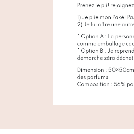
Prenez le pli! rejoign
1) Je plie mon Paké! Pa
2) Je lui offre une aut
* Option A : La personn
comme emballage ca
* Option B : Je reprend
démarche zéro déchet
Dimension : 50×50cm, 
des parfums
Composition : 56% polye