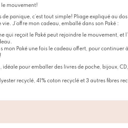
ez le mouvement!
s de panique, c’est tout simple! Pliage expliqué au do
re vie. J’offre mon cadeau, emballé dans son Paké :
e qui reçoit le Paké peut rejoindre le mouvement, et l’u
deau.
s mon Paké une fois le cadeau offert, pour continuer à
!
idéale pour emballer des livres de poche, bijoux, CD
ster recyclé, 41% coton recyclé et 3 autres fibres rec