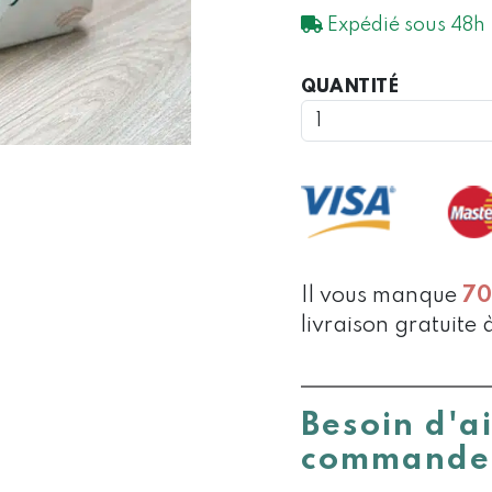
Expédié sous 48h
QUANTIT
QUANTITÉ
DE
ASSORTI
DE
2
EMBALLA
CADEAUX
50X50
CM
Il vous manque
7
livraison gratuite 
Besoin d'a
commande