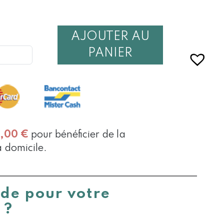
AJOUTER AU
É
PANIER
MENT
GES
0,00
€
pour bénéficier de la
à domicile.
ide pour votre
 ?