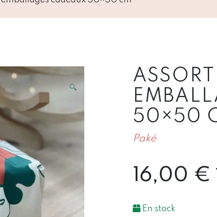
ASSORT
🔍
EMBALL
50×50 
Paké
16,00
€
En stock