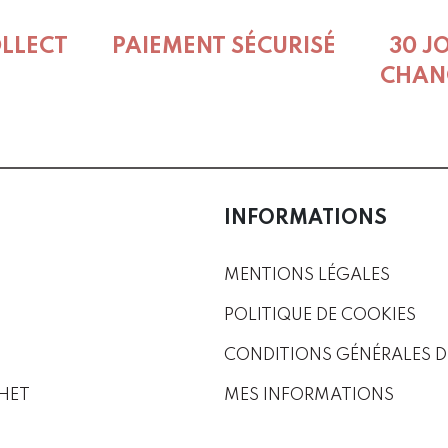
the
produc
OLLECT
PAIEMENT SÉCURISÉ
30 J
page
CHAN
INFORMATIONS
MENTIONS LÉGALES
POLITIQUE DE COOKIES
CONDITIONS GÉNÉRALES D
HET
MES INFORMATIONS